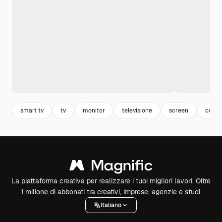
smart tv
tv
monitor
televisione
screen
comp
La piattaforma creativa per realizzare i tuoi migliori lavori. Oltre
1 milione di abbonati tra creativi, imprese, agenzie e studi.
Italiano