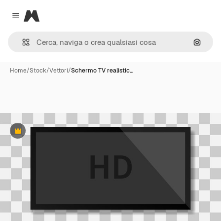
Magnific
Close menu
Cerca 
Home
/
Stock
/
Vettori
/
Schermo TV realistic…
Premium