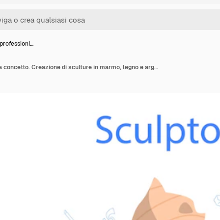
professioni…
Scultore professionista concetto. Creazione di sculture in marmo, legno e argilla. Artista creativo. Arte e hobby. Illustrazione vettoriale isolato in stile piatto