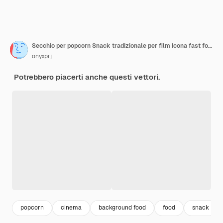
Secchio per popcorn Snack tradizionale per film Icona fast food isolata su sfondo bianco
onyxprj
Potrebbero piacerti anche questi vettori.
popcorn
cinema
background food
food
snack