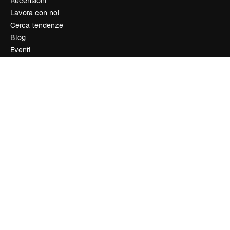
Recensioni
Lavora con noi
Cerca tendenze
Blog
Eventi
Slidesgo
Vendi i tuoi contenuti
Sala stampa
Cerchi magnific.ai
Contattaci
Assistenza clienti
Instagram
YouTube
LinkedIn
TikTok
Discord
X
Reddit