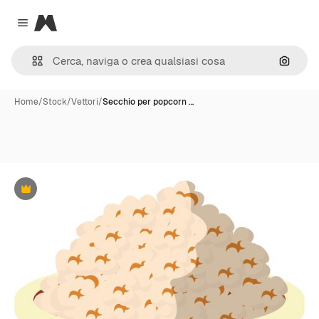
Magnific
Close menu
Cerca 
Home
/
Stock
/
Vettori
/
Secchio per popcorn …
Premium