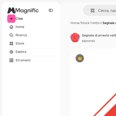
Crea
Home
/
Stock
/
Vettori
/
Segnale d
Home
Ricerca
Segnale di arresto vett
alpoonso
Stock
Esplora
Strumenti
Premium