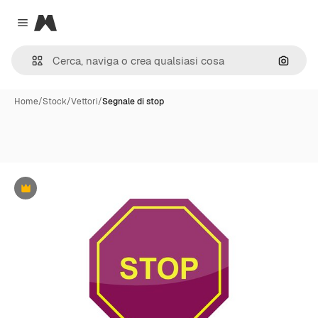
Magnific
Close menu
Cerca 
Home
/
Stock
/
Vettori
/
Segnale di stop
Premium