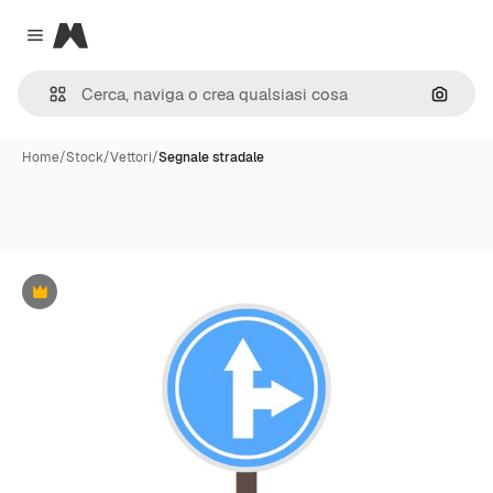
Magnific
Close menu
Cerca 
Home
/
Stock
/
Vettori
/
Segnale stradale
Premium