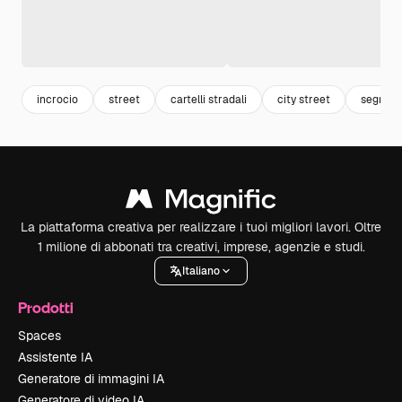
incrocio
street
cartelli stradali
city street
segnali 
La piattaforma creativa per realizzare i tuoi migliori lavori. Oltre
1 milione di abbonati tra creativi, imprese, agenzie e studi.
Italiano
Prodotti
Spaces
Assistente IA
Generatore di immagini IA
Generatore di video IA