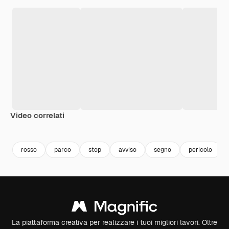
Video correlati
Premium
Premium
Premium
Premium
rosso
parco
stop
avviso
segno
pericolo
La piattaforma creativa per realizzare i tuoi migliori lavori. Oltre