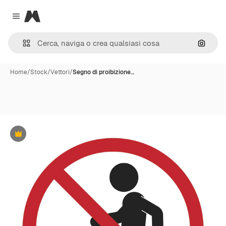
Magnific
Close menu
Cerca 
Home
/
Stock
/
Vettori
/
Segno di proibizione…
Premium