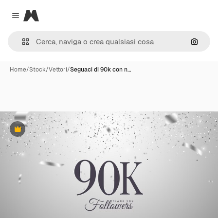
Magnific
Close menu
Cerca 
Home
/
Stock
/
Vettori
/
Seguaci di 90k con n…
Premium