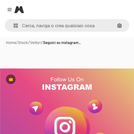
Magnific
Close menu
Cerca 
Home
/
Stock
/
Vettori
/
Seguici su instagram…
Premium