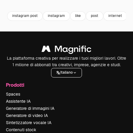
Premium
Premium
Premium
Premium
instagram post
instagram
like
post
internet
La piattaforma creativa per realizzare i tuoi migliori lavori. Oltre
1 milione di abbonati tra creativi, imprese, agenzie e studi.
Italiano
Prodotti
Spaces
Assistente IA
Generatore di immagini IA
Generatore di video IA
Sintetizzatore vocale IA
Contenuti stock