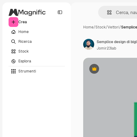
Crea
Home
/
Stock
/
Vettori
/
Semplice
Home
Ricerca
Semplice design di bigli
Jomir23lab
Stock
Esplora
Strumenti
Premium