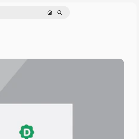
Cerca per immagine
Ricerca