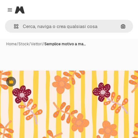
Magnific
Close menu
Cerca 
Home
/
Stock
/
Vettori
/
Semplice motivo a ma…
Premium