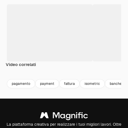
Video correlati
Premium
Premium
pagamento
payment
fattura
isometric
banche
La piattaforma creativa per realizzare i tuoi migliori lavori. Oltre