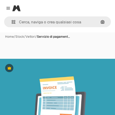
Magnific
Close menu
Cerca 
Home
/
Stock
/
Vettori
/
Servizio di pagament…
Premium