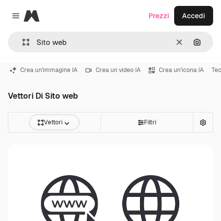
Magnific
Prezzi
Accedi
Close menu
Cancella
Cerca 
Crea un'immagine IA
Crea un video IA
Crea un'icona IA
Tec
Vettori Di Sito web
Vettori
Filtri