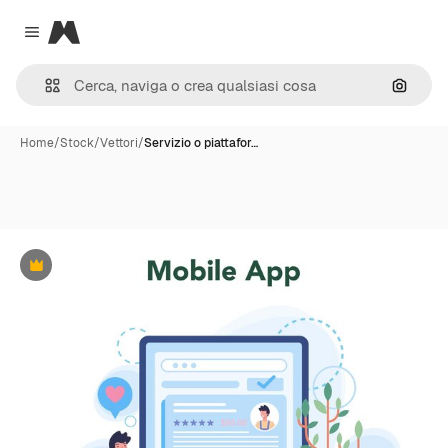
Magnific
Close menu
Cerca 
Home
/
Stock
/
Vettori
/
Servizio o piattafor…
Premium