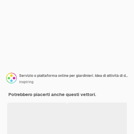
Servizio o piattaforma online per giardinieri. Idea di attività di designer orticolo. Carattere che pianta alberi e cespugli. App per dispositivi mobili. Illustrazione piatta isolata
inspiring
Potrebbero piacerti anche questi vettori.