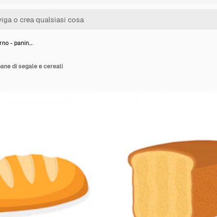
rno - panin…
pane di segale e cereali