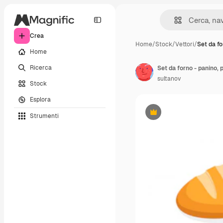
Crea
Home
/
Stock
/
Vettori
/
Set da fo
Home
Ricerca
Set da forno - panino, 
sultanov
Stock
Esplora
Strumenti
Premium