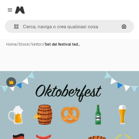
Magnific
Close menu
Cerca 
Home
/
Stock
/
Vettori
/
Set del festival ted…
Premium