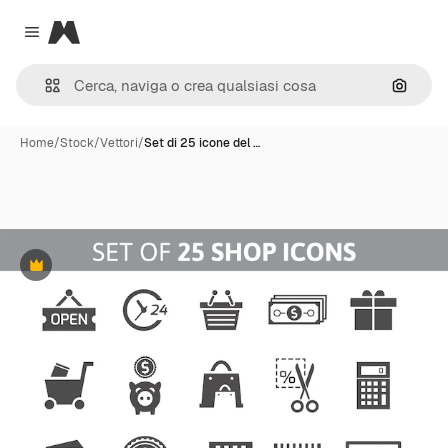
Magnific
Close menu
Cerca 
Home
/
Stock
/
Vettori
/
Set di 25 icone del …
Premium