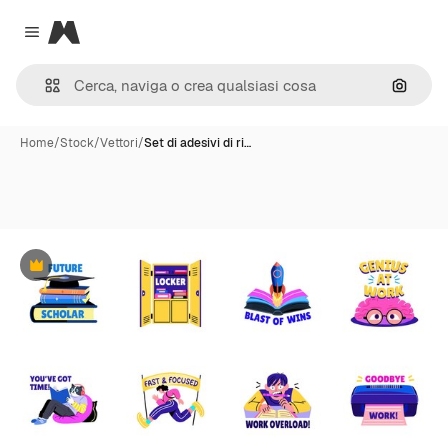
Magnific
Close menu
Cerca 
Home
/
Stock
/
Vettori
/
Set di adesivi di ri…
Premium