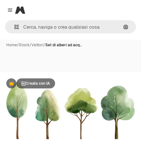
Magnific
Close menu
Cerca 
Home
/
Stock
/
Vettori
/
Set di alberi ad acq…
Creata con IA
Premium