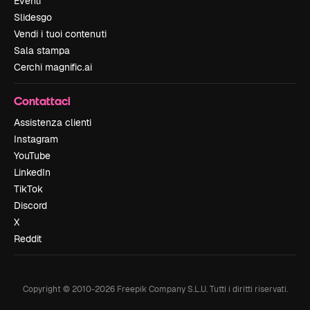
Eventi
Slidesgo
Vendi i tuoi contenuti
Sala stampa
Cerchi magnific.ai
Contattaci
Assistenza clienti
Instagram
YouTube
LinkedIn
TikTok
Discord
X
Reddit
Copyright © 2010-
2026
Freepik Company S.L.U.
Tutti i diritti riservati
.