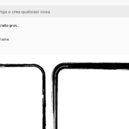
tratto grun…
 frame