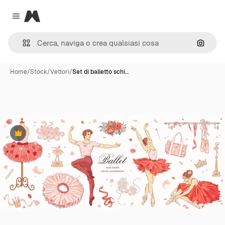
Magnific
Close menu
Cerca 
Home
/
Stock
/
Vettori
/
Set di balletto schi…
Premium