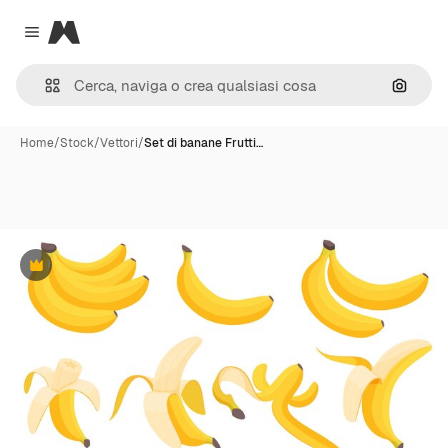
Magnific
Close menu
Cerca 
Home
/
Stock
/
Vettori
/
Set di banane Frutti…
Premium