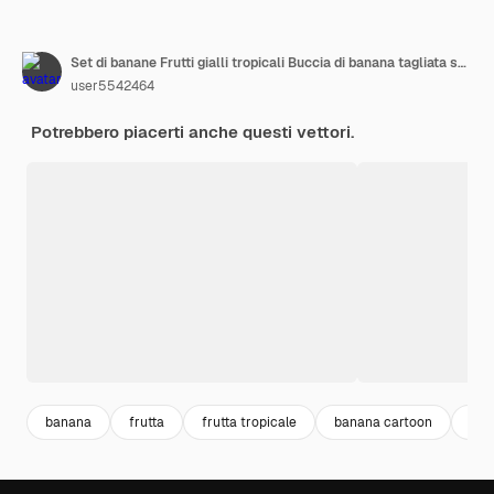
Set di banane Frutti gialli tropicali Buccia di banana tagliata sbucciata Illustrazione vettoriale
user5542464
Potrebbero piacerti anche questi vettori.
banana
frutta
frutta tropicale
banana cartoon
veg