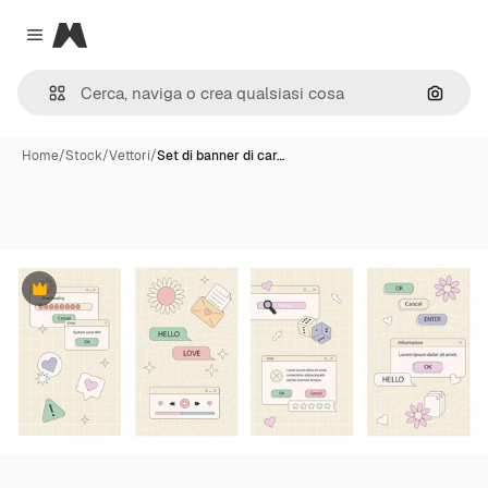
Magnific
Close menu
Cerca 
Home
/
Stock
/
Vettori
/
Set di banner di car…
Premium