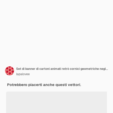
Set di banner di cartoni animati retrò cornici geometriche negli anni '90 in stile Memphis elementi dell'interfaccia utente icone
lapalovee
Potrebbero piacerti anche questi vettori.