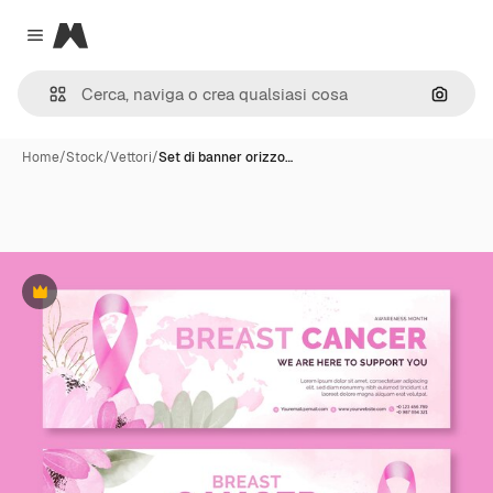
Magnific
Close menu
Cerca 
Home
/
Stock
/
Vettori
/
Set di banner orizzo…
Premium