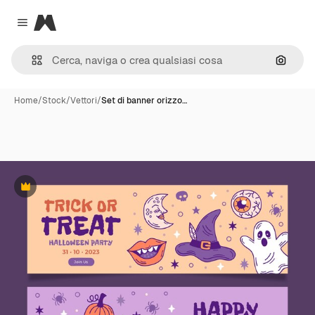
Magnific
Close menu
Cerca 
Home
/
Stock
/
Vettori
/
Set di banner orizzo…
Premium