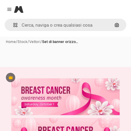
Magnific
Close menu
Cerca 
Home
/
Stock
/
Vettori
/
Set di banner orizzo…
Premium