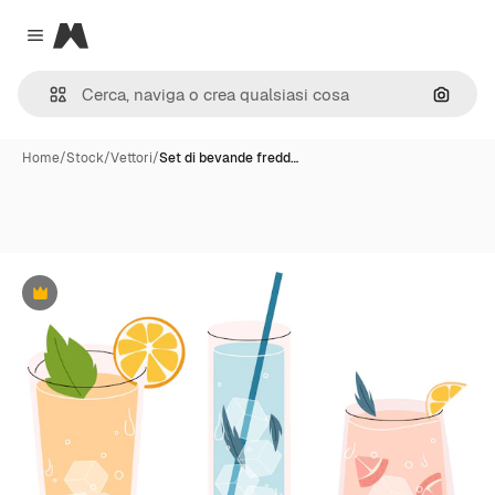
Magnific
Close menu
Cerca 
Home
/
Stock
/
Vettori
/
Set di bevande fredd…
Premium