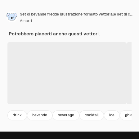
Set di bevande fredde illustrazione formato vettoriale set di cocktail con ghiaccio succo di frutta liquore soda limonata
Amarri
Potrebbero piacerti anche questi vettori.
drink
bevande
beverage
cocktail
ice
ghiacci