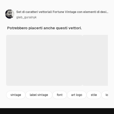
Set di caratteri vettoriali Fortune Vintage con elementi di design decorativi, lettere M, N
gleb_guralnyk
Potrebbero piacerti anche questi vettori.
vintage
label vintage
font
art logo
stile
logo t