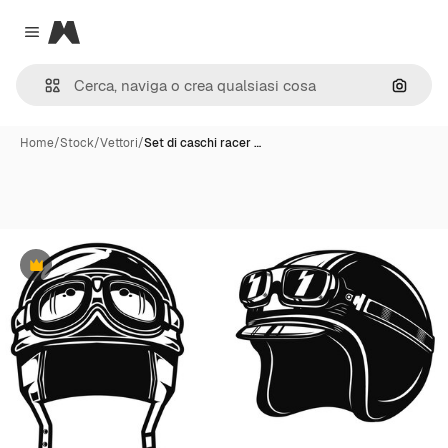
Magnific
Close menu
Cerca 
Home
/
Stock
/
Vettori
/
Set di caschi racer …
Premium