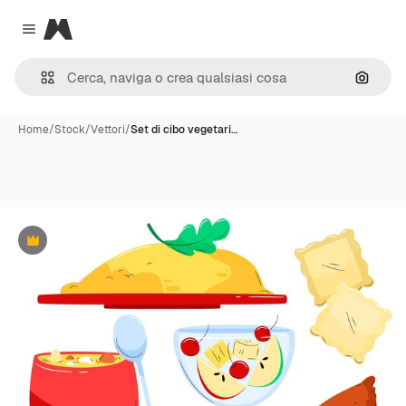
Magnific
Close menu
Cerca 
Home
/
Stock
/
Vettori
/
Set di cibo vegetari…
Premium