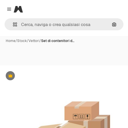
Magnific
Close menu
Cerca 
Home
/
Stock
/
Vettori
/
Set di contenitori d…
Premium