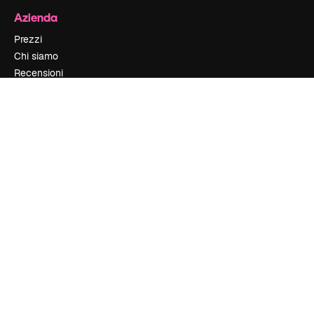
Azienda
Prezzi
Chi siamo
Recensioni
Lavora con noi
Cerca tendenze
Blog
Eventi
Slidesgo
Vendi i tuoi contenuti
Sala stampa
Cerchi magnific.ai
Contattaci
Assistenza clienti
Instagram
YouTube