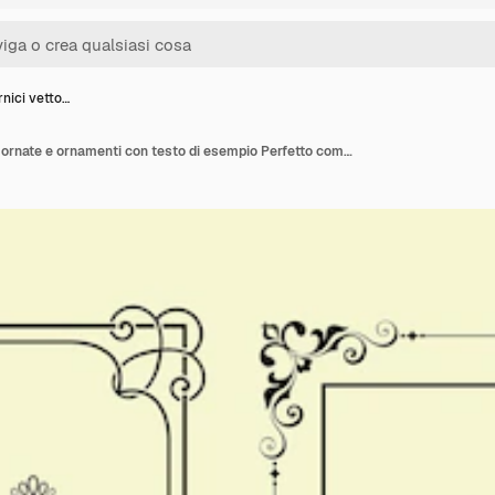
rnici vetto…
Set di cornici vettoriali ornate e ornamenti con testo di esempio Perfetto come invito o annuncio Tutti i pezzi sono separati Facile cambiare i colori e modificare