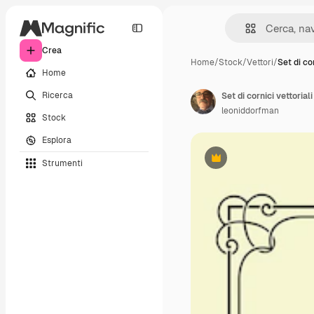
Crea
Home
/
Stock
/
Vettori
/
Set di co
Home
Ricerca
leoniddorfman
Stock
Esplora
Strumenti
Premium