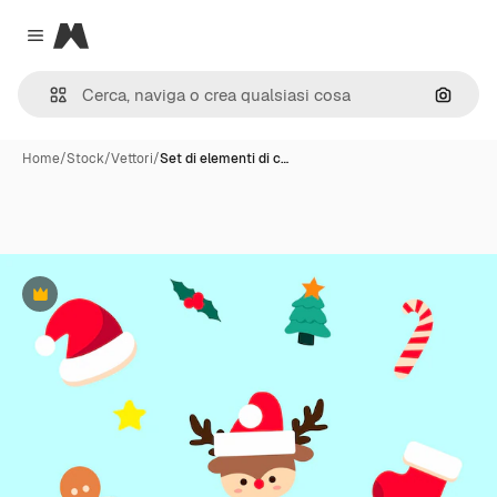
Magnific
Close menu
Cerca 
Home
/
Stock
/
Vettori
/
Set di elementi di c…
Premium