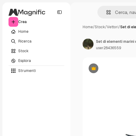
Crea
Home
/
Stock
/
Vettori
/
Set di e
Home
Ricerca
Set di elementi marini d
user28436559
Stock
Esplora
Strumenti
Premium