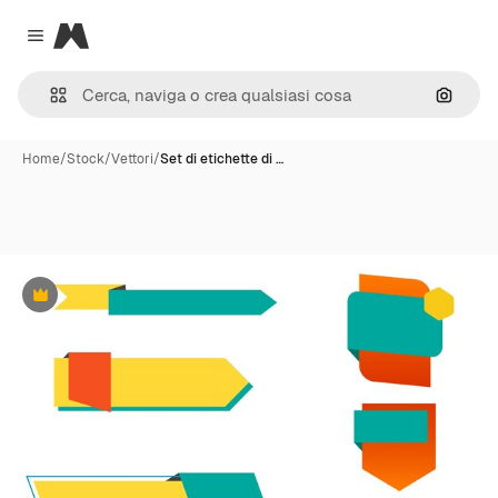
Magnific
Close menu
Cerca 
Home
/
Stock
/
Vettori
/
Set di etichette di …
Premium