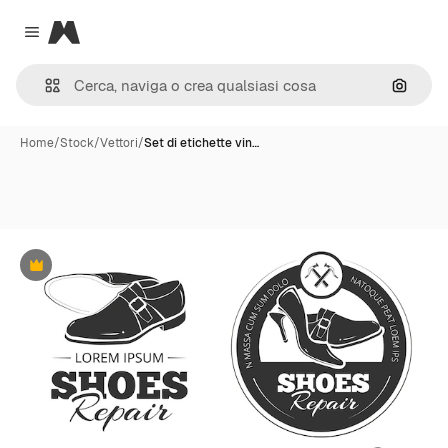
Magnific
Close menu
Cerca 
Home
/
Stock
/
Vettori
/
Set di etichette vin…
Premium