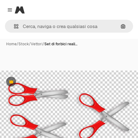
Magnific
Close menu
Cerca 
Home
/
Stock
/
Vettori
/
Set di forbici reali…
Premium