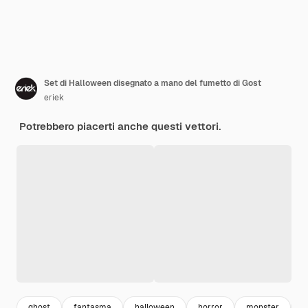
Set di Halloween disegnato a mano del fumetto di Gost
eriek
Potrebbero piacerti anche questi vettori.
ghost
fantasma
halloween
horror
monster
i