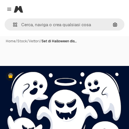
Magnific
Close menu
Cerca 
Home
/
Stock
/
Vettori
/
Set di Halloween dis…
Premium