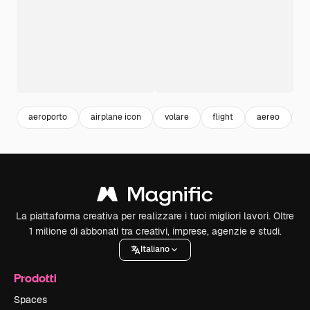
aeroporto
airplane icon
volare
flight
aereo
a
La piattaforma creativa per realizzare i tuoi migliori lavori. Oltre
1 milione di abbonati tra creativi, imprese, agenzie e studi.
Italiano
Prodotti
Spaces