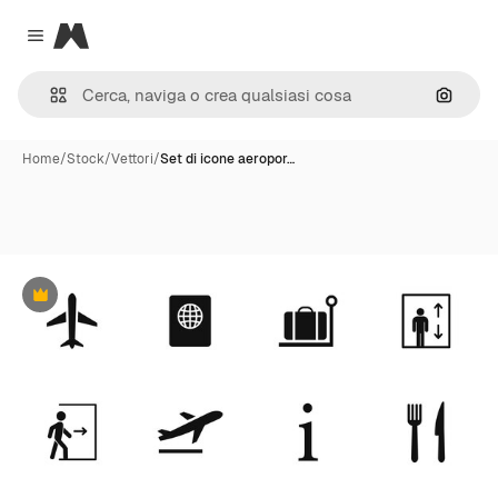
Magnific
Close menu
Cerca 
Home
/
Stock
/
Vettori
/
Set di icone aeropor…
Premium