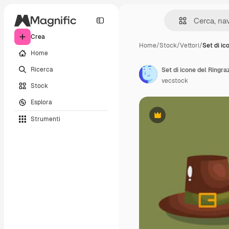
Crea
Home
/
Stock
/
Vettori
/
Set di ic
Home
Ricerca
Set di icone del Ringr
vecstock
Stock
Esplora
Strumenti
Premium