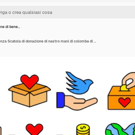
one di bene…
Set di icone di beneficenza Scatola di donazione di nastro mani di colomba di pace che tengono la casa del cuore con monete di cuore Terra cuore lavoro di squadra supporto concetto di beneficenzia e gentilezza