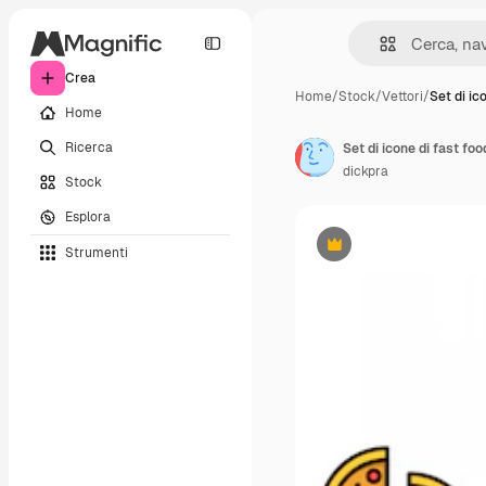
Crea
Home
/
Stock
/
Vettori
/
Set di ic
Home
Ricerca
Set di icone di fast food
dickpra
Stock
Esplora
Strumenti
Premium