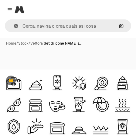
Magnific
Close menu
Cerca 
Home
/
Stock
/
Vettori
/
Set di icone NAME, s…
Premium