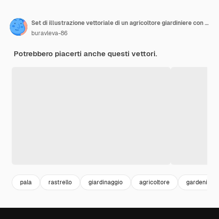
Set di illustrazione vettoriale di un agricoltore giardiniere con scatola di legno fiori semi e fertilizzanti
buravleva-86
Potrebbero piacerti anche questi vettori.
pala
rastrello
giardinaggio
agricoltore
gardening