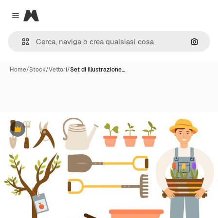
Magnific
Close menu
Cerca 
Home
/
Stock
/
Vettori
/
Set di illustrazione…
Premium