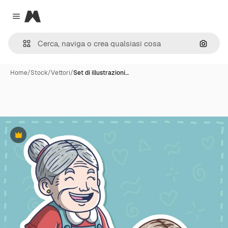
Magnific
Close menu
Cerca 
Home
/
Stock
/
Vettori
/
Set di illustrazioni…
Premium