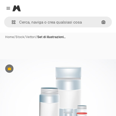
Magnific
Close menu
Cerca 
Home
/
Stock
/
Vettori
/
Set di illustrazioni…
Premium