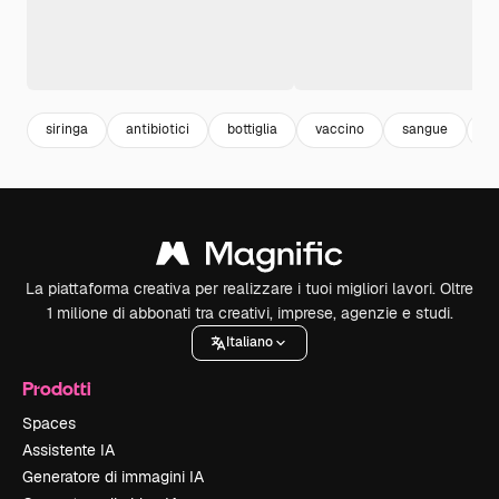
siringa
antibiotici
bottiglia
vaccino
sangue
bo
La piattaforma creativa per realizzare i tuoi migliori lavori. Oltre
1 milione di abbonati tra creativi, imprese, agenzie e studi.
Italiano
Prodotti
Spaces
Assistente IA
Generatore di immagini IA