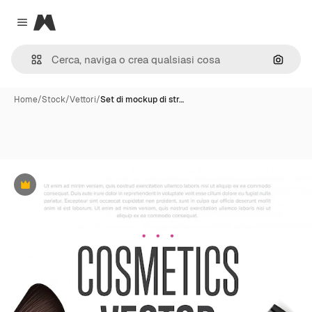
Magnific
Close menu
Cerca 
Home
/
Stock
/
Vettori
/
Set di mockup di str…
Premium