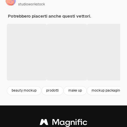
studioworkstock
Potrebbero piacerti anche questi vettori.
beauty mockup
prodotti
make up
mockup packaging