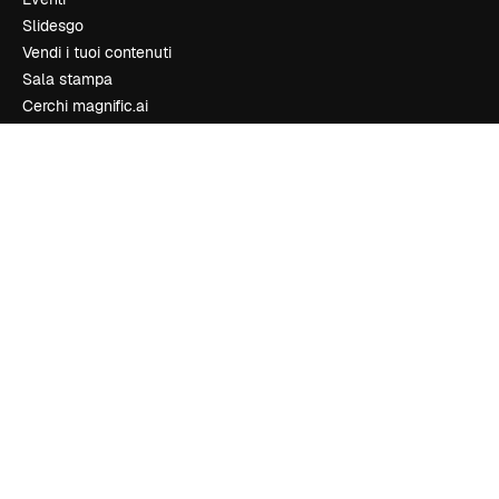
Slidesgo
Vendi i tuoi contenuti
Sala stampa
Cerchi magnific.ai
Contattaci
Assistenza clienti
Instagram
YouTube
LinkedIn
TikTok
Discord
X
Reddit
Copyright © 2010-
2026
Freepik Company S.L.U.
Tutti i diritti riservati
.