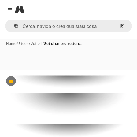
Magnific
Close menu
Cerca 
Home
/
Stock
/
Vettori
/
Set di ombre vettore…
Premium