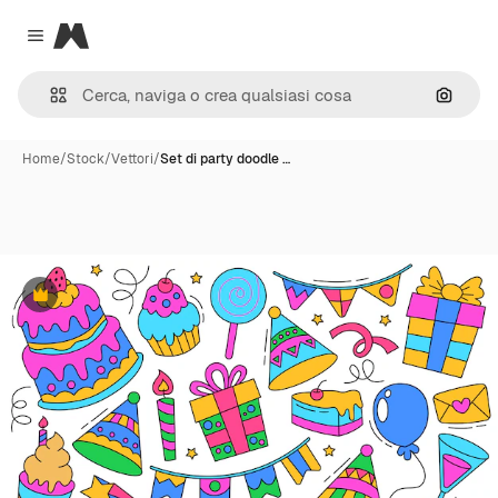
Magnific
Close menu
Cerca 
Home
/
Stock
/
Vettori
/
Set di party doodle …
Premium