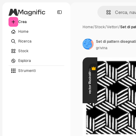
Crea
Home
/
Stock
/
Vettori
/
Set di pa
Home
Ricerca
Set di pattern disegnat
grivina
Stock
Esplora
Strumenti
Premium