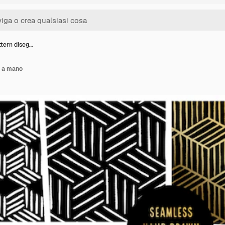
ttern diseg…
i a mano